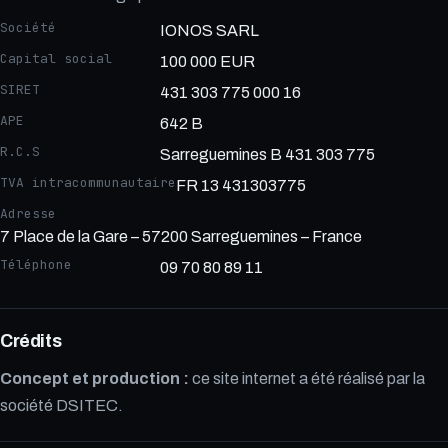
Société
IONOS SARL
Capital social
100 000 EUR
SIRET
431 303 775 000 16
APE
642 B
R.C.S
Sarreguemines B 431 303 775
TVA intracommunautaire
FR 13 431303775
Adresse
7 Place de la Gare – 57200 Sarreguemines – France
Téléphone
09 70 80 89 11
Crédits
Concept et production :
ce site internet a été réalisé par la
société DSITEC.